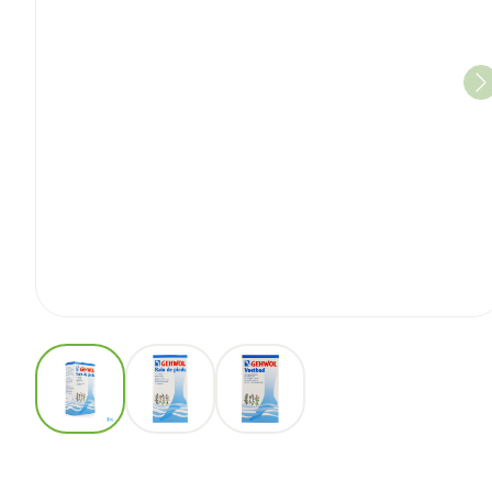
View larger image
View larger image
View larger image