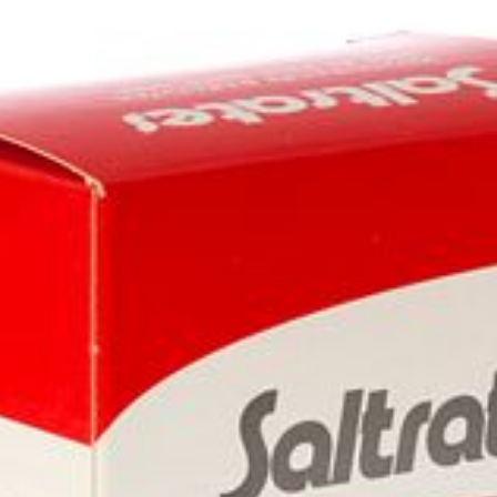
Profondeur
50 mm
Quantité Du Paquet
400
Restrictions
Végétalien
Alimentaires
Préservation
Température ambiante (15