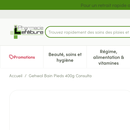
Aller au contenu
Diapositive 1 de 2
Pour un retrait rapide 
Trouvez rapidement des soins des plaies e
Rechercher
Régime,
Beauté, soins et
alimentation &
Promotions
Afficher le sous-menu pour la 
Afficher l
hygiène
vitamines
Accueil
/
Gehwol Bain Pieds 400g Consulta
Gehwol Bain Pieds 400g Con