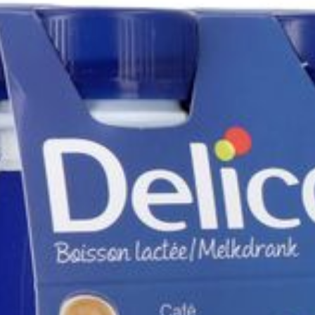
Profondeur
109 mm
Restrictions
Sans gluten
Alimentaires
Préservation
Température ambiante (15