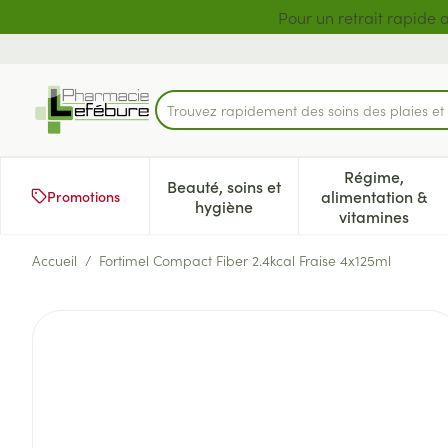
Aller au contenu
Diapositive 1 de 2
Pour un retrait rapide 
Trouvez rapidement des soins des plaies e
Rechercher
Régime,
Beauté, soins et
alimentation &
Promotions
Afficher le sous-menu pour la 
Afficher l
hygiène
vitamines
Accueil
/
Fortimel Compact Fiber 2.4kcal Fraise 4x125ml
Fortimel Compact Fiber 2.4k