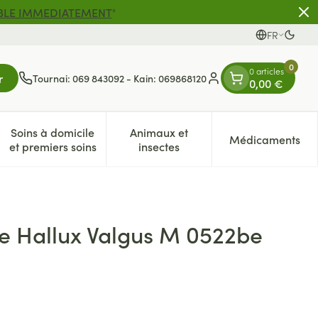
BLE IMMEDIATEMENT
"
FR
Passe
Langues
0
0 articles
r
Tournai: 069 843092 - Kain: 069868120
0,00 €
Menu client
Soins à domicile
Animaux et
Médicaments
es
et enfants
atégorie Vitalité 50+
e sous-menu pour la catégorie Naturopathie
Afficher le sous-menu pour la catégorie Soins à dom
Afficher le sous-menu pour la 
Afficher 
et premiers soins
insectes
ve Hallux Valgus M 0522be