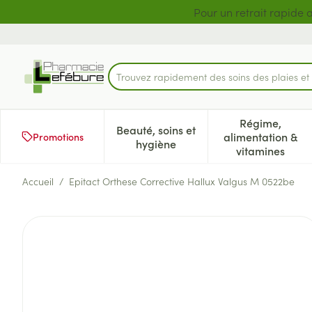
Aller au contenu
Diapositive 1 de 2
Pour un retrait rapide 
Trouvez rapidement des soins des plaies e
Rechercher
Régime,
Beauté, soins et
alimentation &
Promotions
Afficher le sous-menu pour la 
Afficher l
hygiène
vitamines
Accueil
/
Epitact Orthese Corrective Hallux Valgus M 0522be
Epitact Orthese Corrective 