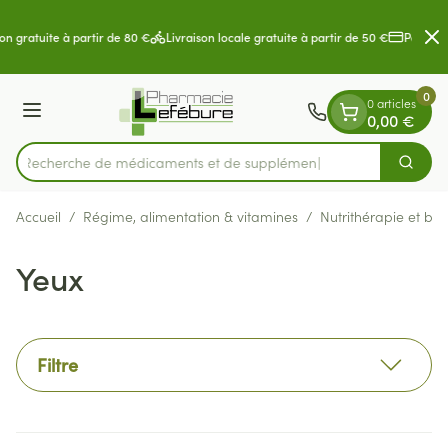
Diapositive 2 de 2
Aller au contenu
on gratuite à partir de 80 €
Livraison locale gratuite à partir de 50 €
Paiement
0
0 articles
Menu
0,00 €
Recherche de médica
Cherch
Rechercher
Accueil
/
Régime, alimentation & vitamines
/
Nutrithérapie et bie
Yeux
Filtre