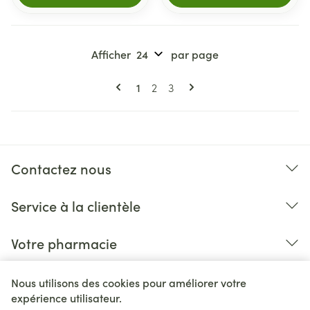
Afficher
par page
Pages
Vous lisez actuellement la page
Page
Page
1
2
3
Contactez nous
Service à la clientèle
Votre pharmacie
Nous utilisons des cookies pour améliorer votre
expérience utilisateur.