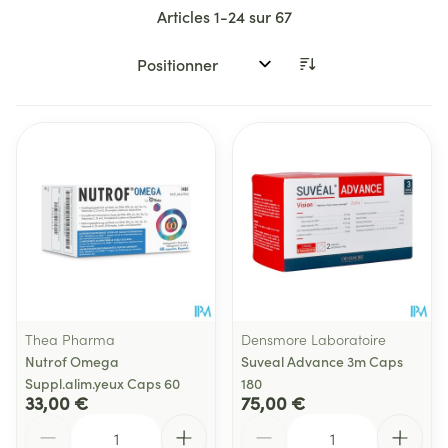
Articles
1
-
24
sur
67
Trier par:
Thea Pharma
Densmore Laboratoire
Nutrof Omega
Suveal Advance 3m Caps
Suppl.alim.yeux Caps 60
180
33,00 €
75,00 €
Quantité
Quantité