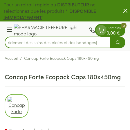
Diapositive 1 de 2
Aller au contenu
Pour un retrait rapide au
DISTRIBUTEUR
ne
sélectionnez que les produits "
DISPONIBLE
Livraison gratuit
IMMEDIATEMENT
"
0
0 articles
Menu
0,00 €
z rapidement des soins des plaies et des bandages
Cherch
Rechercher
Accueil
/
Concap Forte Ecopack Caps 180x450mg
Concap Forte Ecopack Caps 180x450mg
View larger image
Concap Forte Ecopack Caps