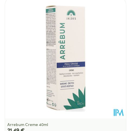
Paquet
Température ambiante (15°C -
Préservation
25°C)
Arrebum Creme 40ml
21,49 €