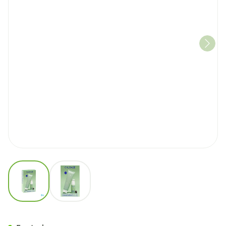
View larger image
View larger image
Caudalie Coffret Vinopure S