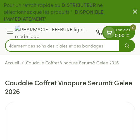
Diapositive 1 de 2
Aller au contenu
Pour un retrait rapide au
DISTRIBUTEUR
ne
sélectionnez que les produits "
DISPONIBLE
Livraison gratuite
IMMEDIATEMENT
"
0
0 articles
Menu
0,00 €
z rapidement des soins des plaies et des bandages
Cherch
Rechercher
Accueil
/
Caudalie Coffret Vinopure Serum& Gelee 2026
Caudalie Coffret Vinopure Serum& Gelee
2026