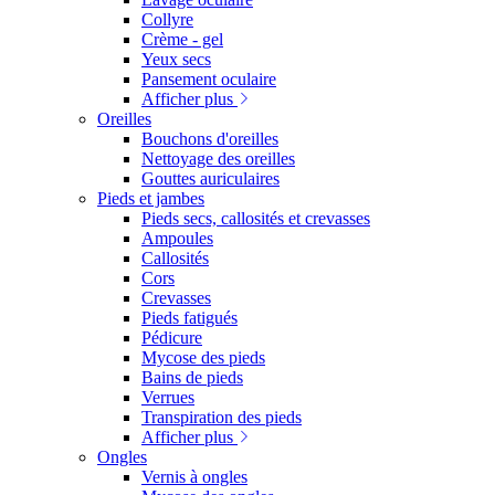
Collyre
Crème - gel
Yeux secs
Pansement oculaire
Afficher plus
Oreilles
Bouchons d'oreilles
Nettoyage des oreilles
Gouttes auriculaires
Pieds et jambes
Pieds secs, callosités et crevasses
Ampoules
Callosités
Cors
Crevasses
Pieds fatigués
Pédicure
Mycose des pieds
Bains de pieds
Verrues
Transpiration des pieds
Afficher plus
Ongles
Vernis à ongles