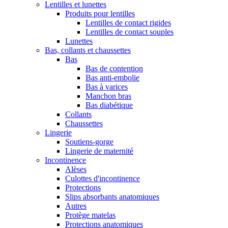
Lentilles et lunettes
Produits pour lentilles
Lentilles de contact rigides
Lentilles de contact souples
Lunettes
Bas, collants et chaussettes
Bas
Bas de contention
Bas anti-embolie
Bas à varices
Manchon bras
Bas diabétique
Collants
Chaussettes
Lingerie
Soutiens-gorge
Lingerie de maternité
Incontinence
Alèses
Culottes d'incontinence
Protections
Slips absorbants anatomiques
Autres
Protège matelas
Protections anatomiques