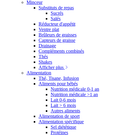
Minceur
Substituts de repas
Sucrés
Salés
Réducteur d'appétit
Ventre plat
Brûleurs de graisses
Capteurs de graisse
Drainage
Compléments combinés
Thés
Shakes
Afficher plus
Alimentation
Thé, Tisane, Infusion
Aliments pour bébés
Nutrition médicale 0-1 an
Nutrition médicale >1 an
Lait 0-6 mois
Lait > 6 mois
Autres aliments
Alimentation de sport
Alimentation spécifique
Sel diététique
Protéines