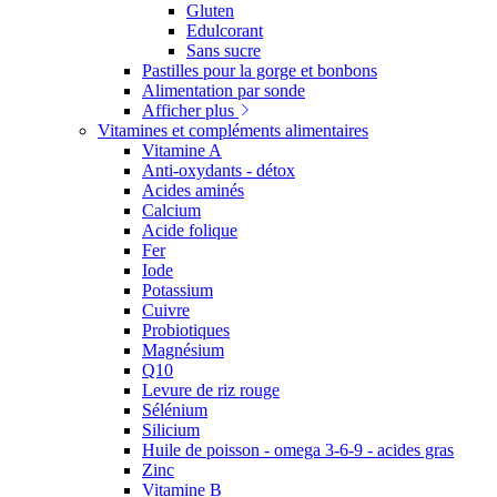
Gluten
Edulcorant
Sans sucre
Pastilles pour la gorge et bonbons
Alimentation par sonde
Afficher plus
Vitamines et compléments alimentaires
Vitamine A
Anti-oxydants - détox
Acides aminés
Calcium
Acide folique
Fer
Iode
Potassium
Cuivre
Probiotiques
Magnésium
Q10
Levure de riz rouge
Sélénium
Silicium
Huile de poisson - omega 3-6-9 - acides gras
Zinc
Vitamine B