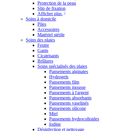
Protection de la peau
Slip de fixation
Afficher plus
Soins à domicile
Piles
Accessoires
Matériel stérile
Soins des plaies
Feutre
Gants
Cicatrisants
Brûlures
Soins spécialisés des plaies
Pansements alginates
Hydrogels
Pansements film
Pansements mousse
Pansements à l'argent
Pansements absorbants
Pansements vaselinés
Pansements silicone
Miel
Pansements hydrocolloides
Iodine
Désinfection et nettoyage