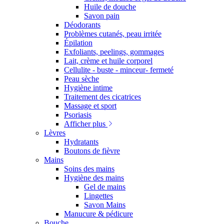
Huile de douche
Savon pain
Déodorants
Problèmes cutanés, peau irritée
Épilation
Exfoliants, peelings, gommages
Lait, crème et huile corporel
Cellulite - buste - minceur- fermeté
Peau sèche
Hygiène intime
Traitement des cicatrices
Massage et sport
Psoriasis
Afficher plus
Lèvres
Hydratants
Boutons de fièvre
Mains
Soins des mains
Hygiène des mains
Gel de mains
Lingettes
Savon Mains
Manucure & pédicure
Bouche