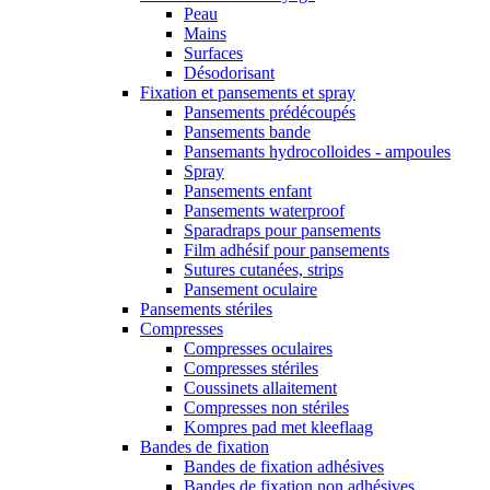
Peau
Mains
Surfaces
Désodorisant
Fixation et pansements et spray
Pansements prédécoupés
Pansements bande
Pansemants hydrocolloides - ampoules
Spray
Pansements enfant
Pansements waterproof
Sparadraps pour pansements
Film adhésif pour pansements
Sutures cutanées, strips
Pansement oculaire
Pansements stériles
Compresses
Compresses oculaires
Compresses stériles
Coussinets allaitement
Compresses non stériles
Kompres pad met kleeflaag
Bandes de fixation
Bandes de fixation adhésives
Bandes de fixation non adhésives