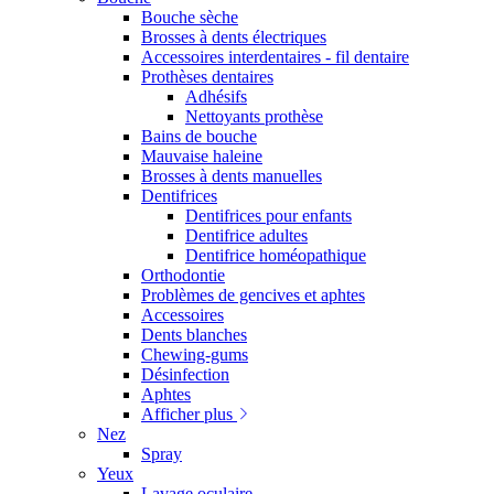
Bouche sèche
Brosses à dents électriques
Accessoires interdentaires - fil dentaire
Prothèses dentaires
Adhésifs
Nettoyants prothèse
Bains de bouche
Mauvaise haleine
Brosses à dents manuelles
Dentifrices
Dentifrices pour enfants
Dentifrice adultes
Dentifrice homéopathique
Orthodontie
Problèmes de gencives et aphtes
Accessoires
Dents blanches
Chewing-gums
Désinfection
Aphtes
Afficher plus
Nez
Spray
Yeux
Lavage oculaire