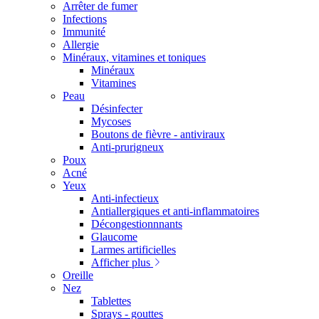
Arrêter de fumer
Infections
Immunité
Allergie
Minéraux, vitamines et toniques
Minéraux
Vitamines
Peau
Désinfecter
Mycoses
Boutons de fièvre - antiviraux
Anti-prurigneux
Poux
Acné
Yeux
Anti-infectieux
Antiallergiques et anti-inflammatoires
Décongestionnnants
Glaucome
Larmes artificielles
Afficher plus
Oreille
Nez
Tablettes
Sprays - gouttes