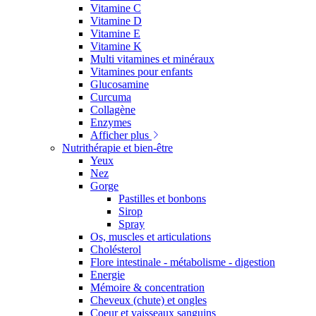
Vitamine C
Vitamine D
Vitamine E
Vitamine K
Multi vitamines et minéraux
Vitamines pour enfants
Glucosamine
Curcuma
Collagène
Enzymes
Afficher plus
Nutrithérapie et bien-être
Yeux
Nez
Gorge
Pastilles et bonbons
Sirop
Spray
Os, muscles et articulations
Cholésterol
Flore intestinale - métabolisme - digestion
Energie
Mémoire & concentration
Cheveux (chute) et ongles
Coeur et vaisseaux sanguins