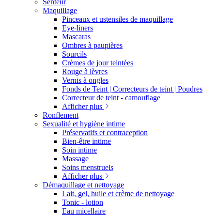
Senteur
Maquillage
Pinceaux et ustensiles de maquillage
Eye-liners
Mascaras
Ombres à paupières
Sourcils
Crèmes de jour teintées
Rouge à lèvres
Vernis à ongles
Fonds de Teint | Correcteurs de teint | Poudres
Correcteur de teint - camouflage
Afficher plus
Ronflement
Sexualité et hygiène intime
Préservatifs et contraception
Bien-être intime
Soin intime
Massage
Soins menstruels
Afficher plus
Démaquillage et nettoyage
Lait, gel, huile et crème de nettoyage
Tonic - lotion
Eau micellaire