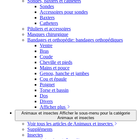
Sondes, baxters et cathéters
Sondes
Accessoires pour sondes
Baxters
Catheters
Piluliers et accessoires
Masques chirurgique
Bandages et orthopédie: bandages orthopédiques
Ventre
Bras
Coude
Cheville et pieds
Mains et pouce
Genou, hanche et jambes
Cou et épaule
Poignet
Torse et bassin
Dos
Divers
Afficher plus
Animaux et insectes
Afficher le sous-menu pour la catégorie
Animaux et insectes
Voir tous les articles de Animaux et insectes
Suppléments
Insectes