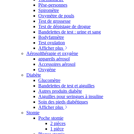
Pèse-personnes
Spiromètre
Oxymètre de pouls
Test de grossesse
Test de dépistage de drogue
Bandelettes de test : urine et sang
Bodyfatmètre
Test ovulation
Afficher plus
Aérosolthérapie et oxygène
appareils aérosol
Accessoires aérosol
Oxygène
Diabète
Glucomètre
Bandelettes de test et aiguilles
Autres produits diabète
Aiguilles pour seringues à insuline
Soin des pieds diabétiques
Afficher plus
Stomie
Poche stomie
2 pièces
1 pièce