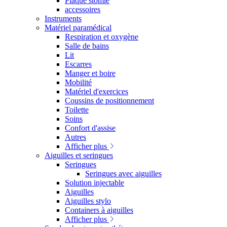
Plaque stomie
accessoires
Instruments
Matériel paramédical
Respiration et oxygène
Salle de bains
Lit
Escarres
Manger et boire
Mobilité
Matériel d'exercices
Coussins de positionnement
Toilette
Soins
Confort d'assise
Autres
Afficher plus
Aiguilles et seringues
Seringues
Seringues avec aiguilles
Solution injectable
Aiguilles
Aiguilles stylo
Containers à aiguilles
Afficher plus