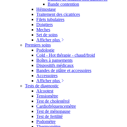
Bande contention
Hémostase
Traitement des cicatrices
Filets tubulaires
Doigtiers
Meches
Set de soins
Afficher plus
Premiers soins
Podologie
Cold - Hot thérapie - chaud/froid
Boîtes à pansements
Dispositifs médicaux
Bandes de plâtre et accessoires
Accessoires
Afficher plus
Tests de diagnostic
Alcootest
Tensiomètre
Test de cholestérol
Cardiofréquencemètre
Test de ménopause
Test de fertilité
Podomètre
Thermomètre