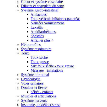
Coeur et système vasculaire
Diluant et coagulant du sang
Système gastro-intestinal
Antiacides
Foie, vésicule biliaire et pancréas
Nausées vomissement
Laxatifs
Antidiarrhéiques
Spasmes
Afficher plus
Hémorroïdes
Système respiratoire
Toux
Toux sèche
Toux grasse
Mix toux sèche - toux grasse
Massage - inhalations
Système hormonal
Gynécologie
Voies urinaires
Douleur et fièvre
bébés - enfants
Muscles et articulations
Système nerveux
Insomnie, anxiété et stress