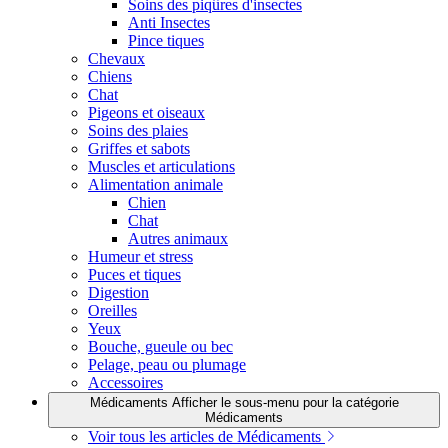
Soins des piqûres d'insectes
Anti Insectes
Pince tiques
Chevaux
Chiens
Chat
Pigeons et oiseaux
Soins des plaies
Griffes et sabots
Muscles et articulations
Alimentation animale
Chien
Chat
Autres animaux
Humeur et stress
Puces et tiques
Digestion
Oreilles
Yeux
Bouche, gueule ou bec
Pelage, peau ou plumage
Accessoires
Médicaments
Afficher le sous-menu pour la catégorie
Médicaments
Voir tous les articles de Médicaments