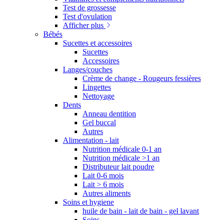
Test de grossesse
Test d'ovulation
Afficher plus
Bébés
Sucettes et accessoires
Sucettes
Accessoires
Langes/couches
Crème de change - Rougeurs fessières
Lingettes
Nettoyage
Dents
Anneau dentition
Gel buccal
Autres
Alimentation - lait
Nutrition médicale 0-1 an
Nutrition médicale >1 an
Distributeur lait poudre
Lait 0-6 mois
Lait > 6 mois
Autres aliments
Soins et hygiene
huile de bain - lait de bain - gel lavant
Soins