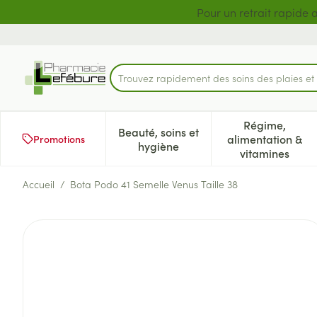
Aller au contenu
Diapositive 1 de 2
Pour un retrait rapide 
Trouvez rapidement des soins des plaies e
Rechercher
Régime,
Beauté, soins et
alimentation &
Promotions
Afficher le sous-menu pour la 
Afficher l
hygiène
vitamines
Accueil
/
Bota Podo 41 Semelle Venus Taille 38
Bota Podo 41 Semelle Venus T