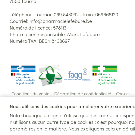
7500
Tournai
Téléphone:
Tournai: 069 843092 - Kain: 069868120
Courriel:
info@
pharmacielefebure.be
Numéro de licence:
578113
Pharmacien responsable:
Marc Lefebure
Numéro TVA:
BE0418438697
Conditions de vente
Déclaration de confidentialité
Cookies
Nous utilisons des cookies pour améliorer votre expérience
Pour un retrait au distributeur,sélec
Notre boutique en ligne n'utilise que des cookies indispe
n'utilisons aucun autre type de cookies ; c'est pourquoi no
Pour un retrait au distributeur,
paramètres en la matière. Nous expliquons cela en détai
sélectionnez
UNIQUEMENT
les produits