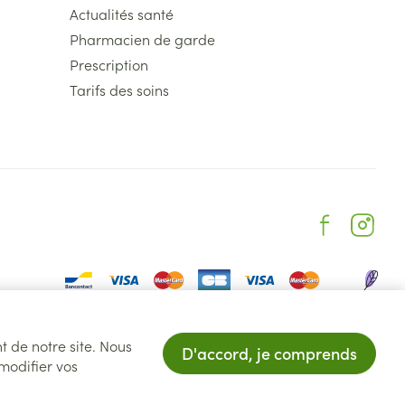
Actualités santé
Pharmacien de garde
Prescription
Tarifs des soins
BLE IMMEDIATEMENT "
t de notre site. Nous
D'accord, je comprends
 modifier vos