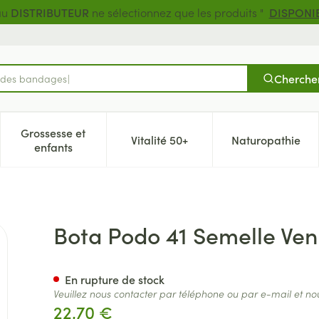
au
DISTRIBUTEUR
ne sélectionnez que les produits "
DISPONI
Cherche
t des bandages
Grossesse et
Vitalité 50+
Naturopathie
catégorie Beauté, soins et hygiène
e sous-menu pour la catégorie Régime, alimentation & vitamin
Afficher le sous-menu pour la catégorie Grossesse 
Afficher le sous-menu pour la c
Afficher l
enfants
aille 38
Bota Podo 41 Semelle Venu
En rupture de stock
Veuillez nous contacter par téléphone ou par e-mail et no
22,70 €