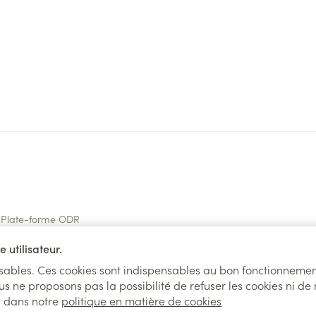
Plate-forme ODR
 utilisateur.
tionnez UNIQUEMENT les produitsDISPONI
nsables. Ces cookies sont indispensables au bon fonctionnemen
us ne proposons pas la possibilité de refuser les cookies ni de
l dans notre
politique en matière de cookies