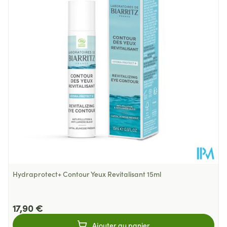
Profondeur
43 mm
Quantité Du
15
Paquet
Température ambiante (15°C -
Préservation
25°C)
Hydraprotect+ Contour Yeux Revitalisant 15ml
17,90 €
Ajouter au panier