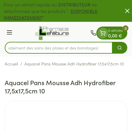
Diapositive 1 de 2
Aller au contenu
Pour un retrait rapide au
DISTRIBUTEUR
ne
sélectionnez que les produits "
DISPONIBLE
Livraison gratuit
IMMEDIATEMENT
"
0
0 articles
Menu
0,00 €
z rapidement des soins des plaies et des bandages
Cherch
Rechercher
Accueil
/
Aquacel Pans Mousse Adh Hydrofiber 17,5x17,5cm 10
Aquacel Pans Mousse Adh Hydrofiber
17,5x17,5cm 10