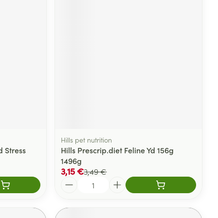
Hills pet nutrition
d Stress
Hills Prescrip.diet Feline Yd 156g
1496g
3,15 €
3,49 €
Quantité