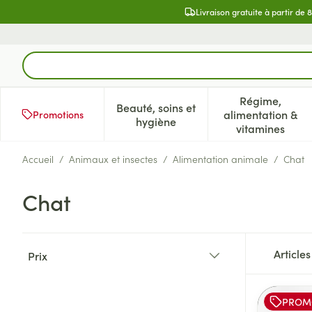
Aller au contenu
Livraison gratuite à partir de 
Rechercher
Régime,
Beauté, soins et
alimentation &
Promotions
Afficher le sous-menu pour la 
Afficher l
hygiène
vitamines
Accueil
/
Animaux et insectes
/
Alimentation animale
/
Chat
Chat
Passer à la liste des produits
Article
Prix
filter
PROM