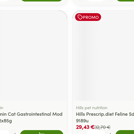
PROMO
in
Hills pet nutrition
nin Cat Gastrointestinal Mod
Hills Prescrip.diet Feline S
2x85g
9189u
29,43 €
32,70 €
Quantité