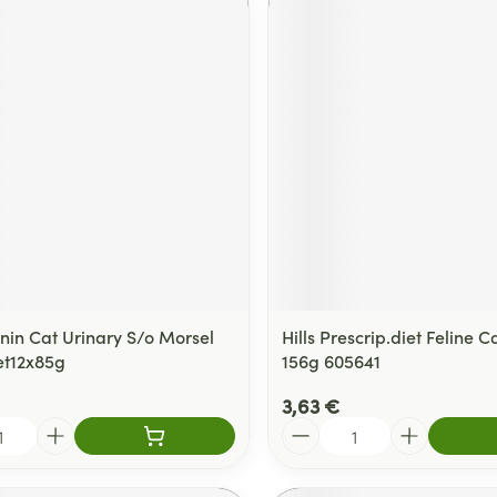
nin Cat Urinary S/o Morsel
Hills Prescrip.diet Feline 
et12x85g
156g 605641
3,63 €
Quantité